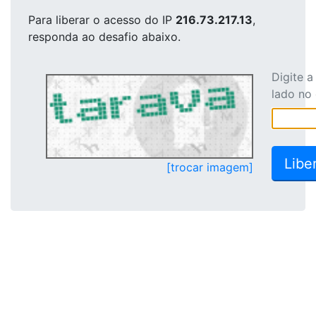
Para liberar o acesso
do IP
216.73.217.13
,
responda ao desafio abaixo.
Digite 
lado no
[trocar imagem]