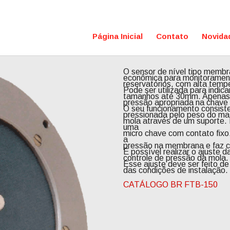
Página Inicial
Contato
Novida
O sensor de nível tipo mem
econômica para monitoramen
reservatórios, com alta temp
Pode ser utilizada para indic
tamanhos até 30mm. Apenas 
pressão apropriada na chave
O seu funcionamento consis
pressionada pelo peso do ma
mola através de um suporte. 
uma
micro chave com contato fixo.
a
pressão na membrana e faz co
É possível realizar o ajuste 
controle de pressão da mola.
Esse ajuste deve ser feito d
das condições de instalação.
CATÁLOGO BR FTB-150