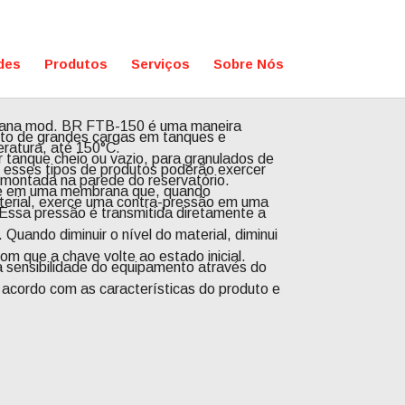
des
Produtos
Serviços
Sobre Nós
brana mod. BR FTB-150 é uma maneira
to de grandes cargas em tanques e
eratura, até 150°C.
ar tanque cheio ou vazio, para granulados de
esses tipos de produtos poderão exercer
 montada na parede do reservatório.
te em uma membrana que, quando
terial, exerce uma contra-pressão em uma
Essa pressão é transmitida diretamente a
 Quando diminuir o nível do material, diminui
m que a chave volte ao estado inicial.
da sensibilidade do equipamento através do
e acordo com as características do produto e