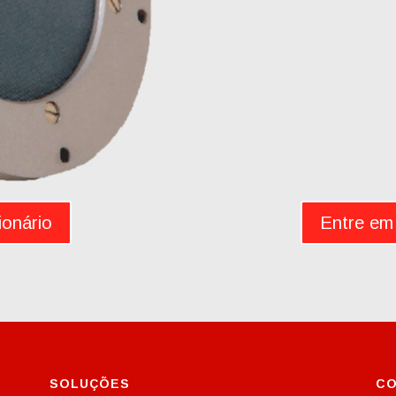
ionário
Entre em
SOLUÇÕES
CO