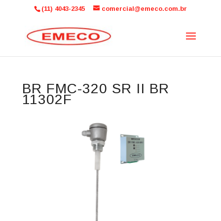
(11) 4043-2345
comercial@emeco.com.br
BR FMC-320 SR II BR
11302F