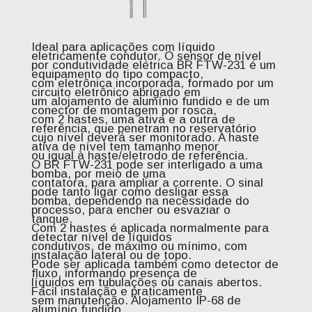
Ideal para aplicações com líquido
eletricamente condutor. O sensor de nível
por condutividade elétrica BR FTW-231 é um
equipamento do tipo compacto,
com eletrônica incorporada, formado por um
circuito eletrônico abrigado em
um alojamento de alumínio fundido e de um
conector de montagem por rosca,
com 2 hastes, uma ativa e a outra de
referência, que penetram no reservatório
cujo nível deverá ser monitorado. A haste
ativa de nível tem tamanho menor
ou igual à haste/eletrodo de referência.
O BR FTW-231 pode ser interligado a uma
bomba, por meio de uma
contatora, para ampliar a corrente. O sinal
pode tanto ligar como desligar essa
bomba, dependendo na necessidade do
processo, para encher ou esvaziar o
tanque.
Com 2 hastes é aplicada normalmente para
detectar nível de líquidos
condutivos, de máximo ou mínimo, com
instalação lateral ou de topo.
Pode ser aplicada também como detector de
fluxo, informando presença de
líquidos em tubulações ou canais abertos.
Fácil instalação e praticamente
sem manutenção. Alojamento IP-68 de
alumínio fundido.